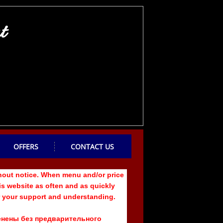
t
OFFERS
CONTACT US
hout notice. When menu and/or price
is website as often and as quickly
r your support and understanding.
менены без предварительного