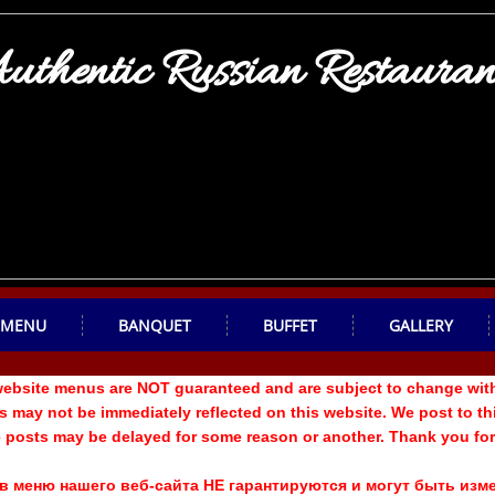
uthentic Russian Restauran
MENU
BANQUET
BUFFET
GALLERY
 website menus are NOT guaranteed and are subject to change wit
may not be immediately reflected on this website. ​We post to th
e posts may be delayed for some reason or another. Thank you fo
 в меню нашего веб-сайта НЕ гарантируются и могут быть из