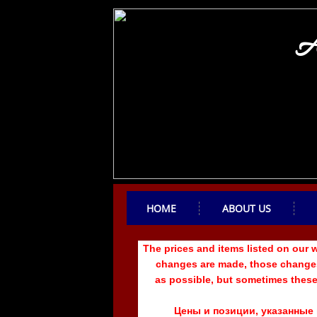
A
HOME
ABOUT US
The prices and items listed on our
changes are made, those changes 
​as possible, but sometimes thes
Цены и позиции, указанные